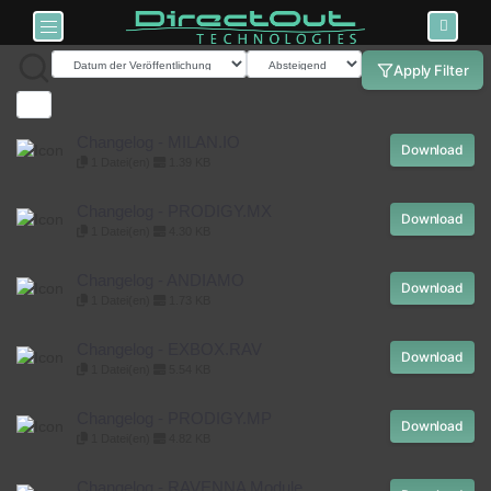
Toggle navigation
Apply Filter
Changelog - MILAN.IO
Download
1 Datei(en)
1.39 KB
Changelog - PRODIGY.MX
Download
1 Datei(en)
4.30 KB
Changelog - ANDIAMO
Download
1 Datei(en)
1.73 KB
Changelog - EXBOX.RAV
Download
1 Datei(en)
5.54 KB
Changelog - PRODIGY.MP
Download
1 Datei(en)
4.82 KB
Changelog - RAVENNA Module