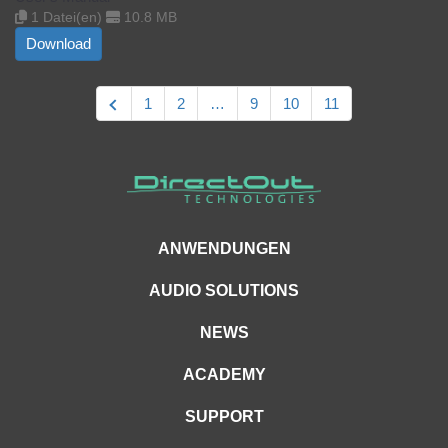
1 Datei(en)
10.8 MB
Download
1
2
…
9
10
11
ANWENDUNGEN
AUDIO SOLUTIONS
NEWS
ACADEMY
SUPPORT