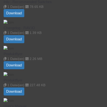
Info - Recommended Switches
1 Datei(en)
78.65 KB
Download
Changelog - RAV.IO
1 Datei(en)
1.39 KB
Download
Produktflyer
1 Datei(en)
2.26 MB
Download
Produktflyer
1 Datei(en)
227.48 KB
Download
User's Manual