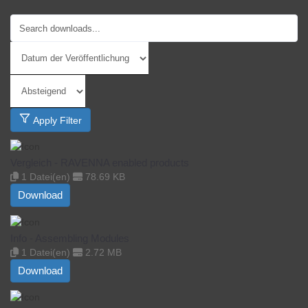
Apply Filter
Vergleich - RAVENNA enabled products
1 Datei(en)
78.69 KB
Download
Info - Assembling Modules
1 Datei(en)
2.72 MB
Download