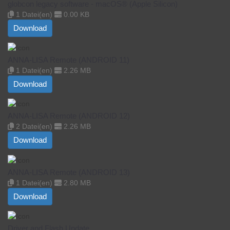
globcon legacy software - macOS® (Apple Silicon)
1 Datei(en)
0.00 KB
Download
ANNA-LISA Remote (ANDROID 11)
1 Datei(en)
2.26 MB
Download
ANNA-LISA Remote (ANDROID 12)
2 Datei(en)
2.26 MB
Download
ANNA-LISA Remote (ANDROID 13)
1 Datei(en)
2.80 MB
Download
Driver and Flash Update