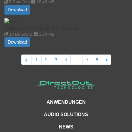
5 Datei(en)
26.48 MB
Download
Software & Documents MADI Modules
13 Datei(en)
1.04 MB
Download
1
2
3
4
…
7
8
ANWENDUNGEN
AUDIO SOLUTIONS
NEWS