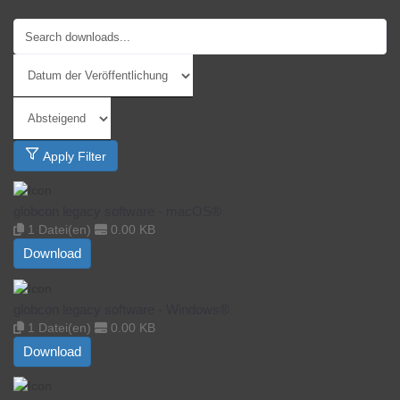
Apply Filter
globcon legacy software - macOS®
1 Datei(en)
0.00 KB
Download
globcon legacy software - Windows®
1 Datei(en)
0.00 KB
Download