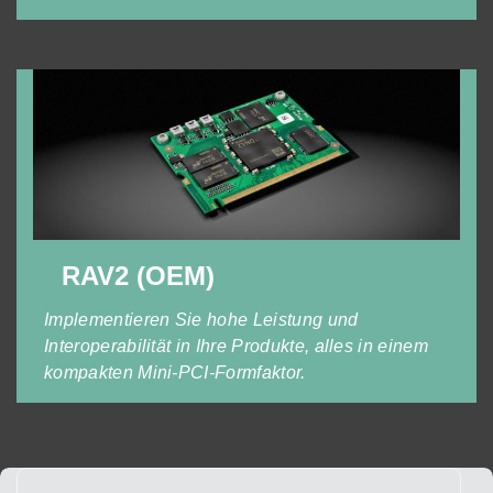
RAV2 (OEM)
Implementieren Sie hohe Leistung und
Interoperabilität in Ihre Produkte, alles in einem
kompakten Mini-PCI-Formfaktor.