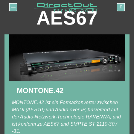
Toggle navigation
AES67
MONTONE.42
MONTONE.42 ist ein Formatkonverter zwischen
MADI (AES10) und Audio-over-IP, basierend auf
der Audio-Netzwerk-Technologie RAVENNA, und
ist konform zu AES67 und SMPTE ST 2110-30 /
-31.