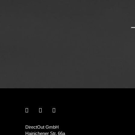
DirectOut GmbH
Hainichener Str. 66a