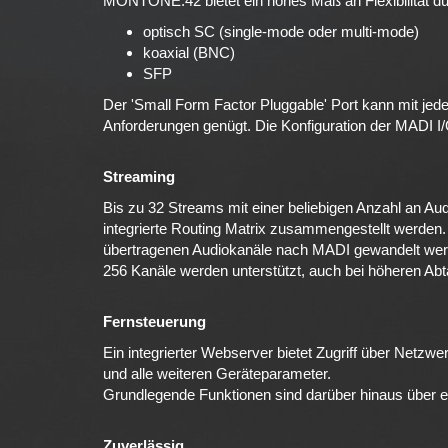
MONTONE.42 bietet ein hohes Maß an Flexibilität dur
optisch SC (single-mode oder multi-mode)
koaxial (BNC)
SFP
Der 'Small Form Factor Pluggable' Port kann mit je
Anforderungen genügt. Die Konfiguration der MADI I/
Streaming
Bis zu 32 Streams mit einer beliebigen Anzahl an A
integrierte Routing Matrix zusammengestellt werden
übertragenen Audiokanäle nach MADI gewandelt wer
256 Kanäle werden unterstützt, auch bei höheren Abt
Fernsteuerung
Ein integrierter Webserver bietet Zugriff über Netzw
und alle weiteren Geräteparameter.
Grundlegende Funktionen sind darüber hinaus über ein
Zuverlässig