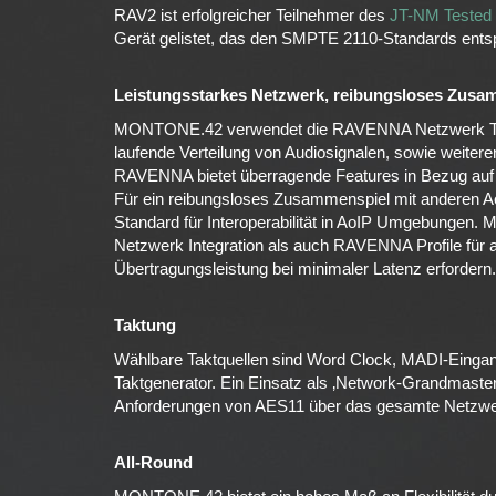
RAV2 ist erfolgreicher Teilnehmer des
JT-NM Tested
Gerät gelistet, das den SMPTE 2110-Standards entsp
Leistungsstarkes Netzwerk, reibungsloses Zusa
MONTONE.42 verwendet die RAVENNA Netzwerk Techn
laufende Verteilung von Audiosignalen, sowie weite
RAVENNA bietet überragende Features in Bezug auf T
Für ein reibungsloses Zusammenspiel mit anderen Ao
Standard für Interoperabilität in AoIP Umgebungen. 
Netzwerk Integration als auch RAVENNA Profile für
Übertragungsleistung bei minimaler Latenz erfordern.
Taktung
Wählbare Taktquellen sind Word Clock, MADI-Eingan
Taktgenerator. Ein Einsatz als ‚Network-Grandmaster‘
Anforderungen von AES11 über das gesamte Netzwe
All-Round