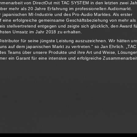
mmenarbeit von DirectOut mit TAC SYSTEM in den letzten zwei Jah
über mehr als 20 Jahre Erfahrung im professionellen Audiomarkt.
 japanischen MI-Industrie und des Pro-Audio Marktes. Als erster
uf eine erfolgreiche gemeinsame Geschäftsbeziehung von mehr als
 stellvertretend entgegen und zeigte sich glücklich, den Award f
chsten Umsatz im Jahr 2018 zu erhalten.
istributor für seine jüngste Leistung auszuzeichnen. Wir hätten un
s auf dem japanischen Markt zu vertreten.“ so Jan Ehrlich. „TAC
es Teams über unsere Produkte und ihre Art und Weise, Lösungen
er ein Garant für eine intensive und erfolgreiche Zusammenarbeit