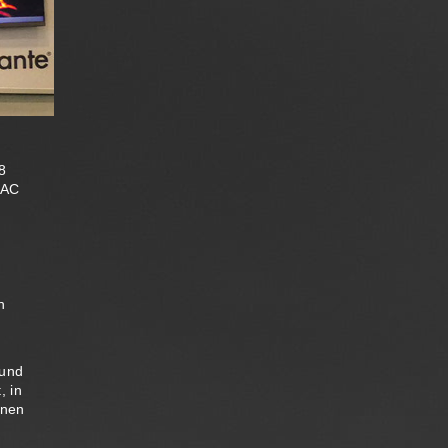
8
TAC
n
 und
, in
inen