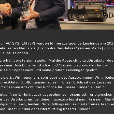
und TAC SYSTEM (JP) wurden für herausragende Leistungen in 201
 sehr, Aspen Media als „Distributor des Jahres“ (Aspen Media) und 
“ auszuzeichnen.
rhält bereits zum zweiten Mal die Auszeichnung „Distributor des
sässige Distributor von Audio- und Steuerungsprodukten für die
 für sein Engagement und seine großen Leistungen geehrt.
geistert: „Wir freuen uns sehr über diese Auszeichnung. Wir arbeite
irectOut in Großbritannien zu sein. Unser Erfolg ist das Ergebnis
emeinsamen Absicht, das Richtige für unsere Kunden zu tun.“
infach“, so Ehrlich, „aber abgesehen von einem sehr erfolgreichen
r der Distributoren, bei denen nahezu alles stimmt. In einem Markt
lgreich zu sein, leisten Chris Collings und sein erfahrenes Team e
von DirectOut und der Unterstützung unserer Kunden.“