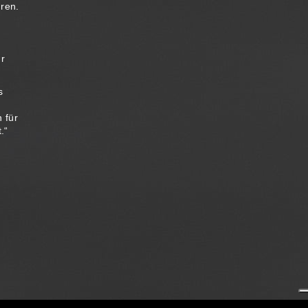
ren.
ür
s
 für
.“