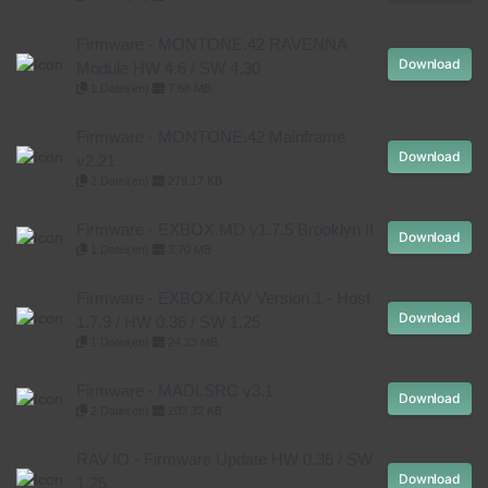
Firmware - MONTONE.42 RAVENNA
Download
Module HW 4.6 / SW 4.30
1 Datei(en)
7.68 MB
Firmware - MONTONE.42 Mainframe
Download
v2.21
2 Datei(en)
279.17 KB
Firmware - EXBOX.MD v1.7.5 Brooklyn II
Download
1 Datei(en)
3.70 MB
Firmware - EXBOX.RAV Version 1 - Host
Download
1.7.9 / HW 0.36 / SW 1.25
1 Datei(en)
24.23 MB
Firmware - MADI.SRC v3.1
Download
2 Datei(en)
203.32 KB
RAV.IO - Firmware Update HW 0.36 / SW
Download
1.25