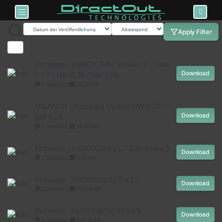
Toggle navigation
Apply Filter
Firmware - EXBOX.RAV Version 2 - Host
Download
2.7.7 / HW 0.36 / SW 1.25
1 Datei(en)
24.23 MB
MILAN.IO - Firmware Update HW 0.18 /
Download
SW 0.28
1 Datei(en)
24.25 MB
Firmware - EXBOX.MD v1.7.5 Brooklyn 3
Download
1 Datei(en)
3.70 MB
Firmware - ANDIAMO.AES v3.2
Download
2 Datei(en)
627.89 KB
Firmware - MA2CHBOX.XL v1.9
Download
2 Datei(en)
165.70 KB