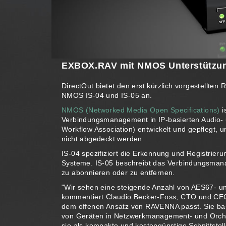
EXBOX.RAV mit NMOS Unterstützu
DirectOut bietet den erst kürzlich vorgestellt
NMOS IS-04 und IS-05 an.
NMOS (Networked Media Open Specifications)
i
Verbindungsmanagement in IP-basierten Audio- 
Workflow Association) entwickelt und gepflegt,
nicht abgedeckt werden.
IS-04 spezifiziert die Erkennung und Registrieru
Systeme. IS-05 beschreibt das Verbindungsma
zu abonnieren oder zu entfernen.
"Wir sehen eine steigende Anzahl von AES67- 
kommentiert Claudio Becker-Foss, CTO und CEO v
dem offenen Ansatz von RAVENNA passt. Sie basi
von Geräten in Netzwerkmanagement- und Orche
sie als kompakte und kostengünstige Schnittstelle