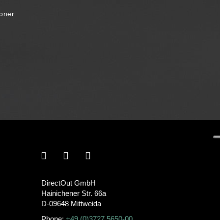
roner
DirectOut GmbH
Hainichener Str. 66a
D-09648 Mittweida
Phone:
+49 (0)3727 5650-00