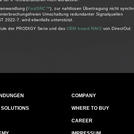
tenwandlung (
FastSRC™
), zur nahtlosen Übertragung nicht synch
 unterbrechungsfreien Umschaltung redundanter Signalquellen
T 2022-7, wird ebenfalls unterstützt.
dule der PRODIGY Serie und das
OEM board RAV2
von DirectOut
NDUNGEN
COMPANY
 SOLUTIONS
WHERE TO BUY
CAREER
EMY
IMPRESSUM