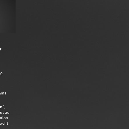
r
10
eams
n",
ut zu
ation
acht