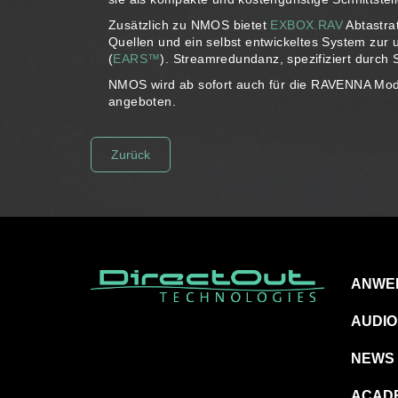
Zusätzlich zu NMOS bietet
EXBOX.RAV
Abtastra
Quellen und ein selbst entwickeltes System zur
(
EARS™
). Streamredundanz, spezifiziert durch S
NMOS wird ab sofort auch für die RAVENNA Mo
angeboten.
Zurück
ANWE
AUDIO
NEWS
ACAD