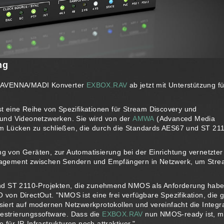
ng
en RAVENNA/MADI Konverter
EXBOX.RAV
ab jetzt mit Unterstützung fü
st eine Reihe von Spezifikationen für Stream Discovery und
und Videonetzwerken. Sie wird von der
AMWA
(Advanced Media
 um Lücken zu schließen, die durch die Standards AES67 und ST 21
ng von Geräten, zur Automatisierung bei der Einrichtung vernetzter
nagement zwischen Sendern und Empfängern in Netzwerk, um Str
und ST 2110-Projekten, die zunehmend NMOS als Anforderung habe
on DirectOut. "NMOS ist eine frei verfügbare Spezifikation, die g
ert auf modernen Netzwerkprotokollen und vereinfacht die Integr
strierungssoftware. Dass die
EXBOX.RAV
nun NMOS-ready ist, m
 für IP-Infrastrukturen noch attraktiver."