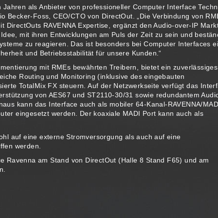
 Jahren als Anbieter von professioneller Computer Interface Techn
udio Becker-Foss, CEO/CTO von DirectOut. „Die Verbindung von RM
it DirectOuts RAVENNA Expertise, ergänzt den Audio-over-IP Markt
Idee, mit ihren Entwicklungen am Puls der Zeit zu sein und bestän
steme zu reagieren. Das ist besonders bei Computer Interfaces e
erheit und Betriebsstabilität für unsere Kunden.“
entierung mit RMEs bewährten Treibern, bietet ein zuverlässige
eiche Routing und Monitoring (inklusive des eingebauten
erte TotalMix FX steuern. Auf der Netzwerkseite verfügt das Inter
terstützung von AES67 und ST2110-30/31 sowie redundantem Audi
naus kann das Interface auch als mobiler 64-Kanal-RAVENNA/MAD
er eingesetzt werden. Der koaxiale MADI Port kann auch als
hl auf eine externe Stromversorgung als auch auf eine
ffen werden.
ce Ravenna am Stand von DirectOut (Halle 8 Stand F65) und am
n.