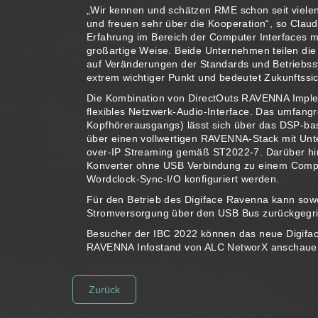
„Wir kennen und schätzen RME schon seit vielen
und freuen sehr über die Kooperation“, so Cla
Erfahrung im Bereich der Computer Interfaces m
großartige Weise. Beide Unternehmen teilen die 
auf Veränderungen der Standards und Betriebssy
extrem wichtiger Punkt und bedeutet Zukunftssich
Die Kombination von DirectOuts RAVENNA Implem
flexibles Netzwerk-Audio-Interface. Das umfangr
Kopfhörerausgangs) lässt sich über das DSP-basi
über einen vollwertigen RAVENNA-Stack mit Un
over-IP Streaming gemäß ST2022-7. Darüber hi
Konverter ohne USB Verbindung zu einem Comput
Wordclock-Sync-I/O konfiguriert werden.
Für den Betrieb des Digiface Ravenna kann sowo
Stromversorgung über den USB Bus zurückgegri
Besucher der IBC 2022 können das neue Digifa
RAVENNA Infostand von ALC NetworX anschaue
Zurück