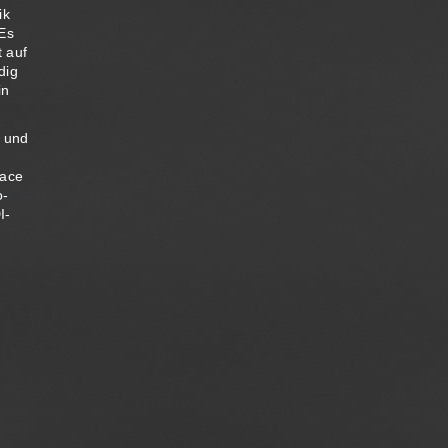
ik
Es
 auf
dig
in
s und
face
o-
I-