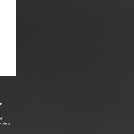
en
en
r den