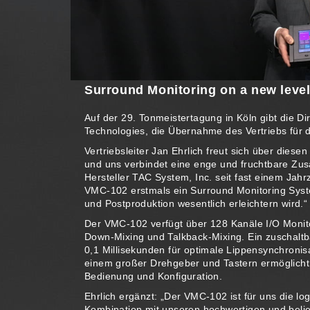
Surround Monitoring on a new leve
Auf der 29. Tonmeistertagung in Köln gibt die D
Technologies, die Übernahme des Vertriebs für
Vertriebsleiter Jan Ehrlich freut sich über die
und uns verbindet eine enge und fruchtbare Zus
Hersteller TAC System, Inc. seit fast einem Jahr
VMC-102 erstmals ein Surround Monitoring Syste
und Postproduktion wesentlich erleichtern wird.“
Der VMC-102 verfügt über 128 Kanäle I/O Monit
Down-Mixing und Talkback-Mixing. Ein zuschaltb
0,1 Millisekunden für optimale Lippensynchronisa
einem großer Drehgeber und Tastern ermöglicht d
Bedienung und Konfiguration.
Ehrlich ergänzt: „Der VMC-102 ist für uns die lo
Kombination mit unseren hochwertigen und beli