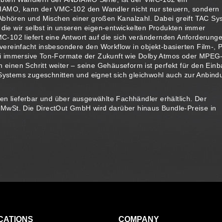
DIAMO, kann der VMC-102 den Wandler nicht nur steuern, sondern
 Abhören und Mischen einer großen Kanalzahl. Dabei greift TAC Sy
, die wir selbst in unseren eigen-entwickelten Produkten immer
VMC-102 liefert eine Antwort auf die sich verändernden Anforderung
ereinfacht insbesondere den Workflow in objekt-basierten Film-, P
ei immersive Ton-Formate der Zukunft wie Dolby Atmos oder MPEG
inen Schritt weiter – seine Gehäuseform ist perfekt für den Einb
-Systems zugeschnitten und eignet sich gleichwohl auch zur Anbind
lieferbar und über ausgewählte Fachhändler erhältlich. Der
l. MwSt. Die DirectOut GmbH wird darüber hinaus Bundle-Preise in
CATIONS
COMPANY