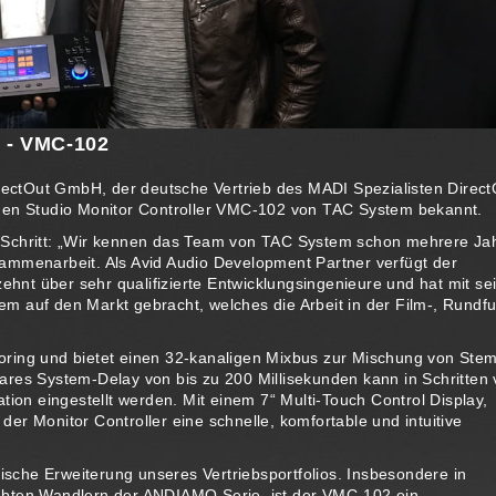
l - VMC-102
irectOut GmbH, der deutsche Vertrieb des MADI Spezialisten Direct
 den Studio Monitor Controller VMC-102 von TAC System bekannt.
sen Schritt: „Wir kennen das Team von TAC System schon mehrere Ja
ammenarbeit. Als Avid Audio Development Partner verfügt der
zehnt über sehr qualifizierte Entwicklungsingenieure und hat mit s
m auf den Markt gebracht, welches die Arbeit in der Film-, Rundf
oring und bietet einen 32-kanaligen Mixbus zur Mischung von Stem
ares System-Delay von bis zu 200 Millisekunden kann in Schritten
tion eingestellt werden. Mit einem 7“ Multi-Touch Control Display,
er Monitor Controller eine schnelle, komfortable und intuitive
gische Erweiterung unseres Vertriebsportfolios. Insbesondere in
ebten Wandlern der ANDIAMO Serie, ist der VMC-102 ein