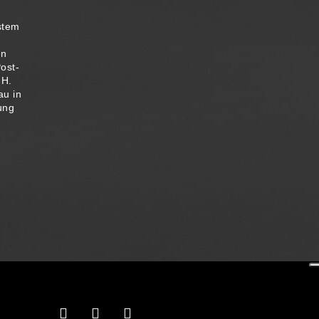
stem
en
ost-
-H.
au in
ung