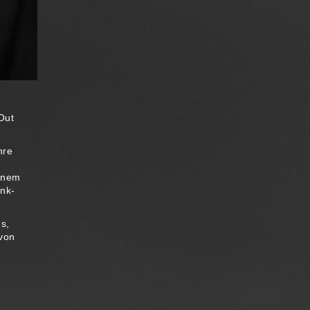
Out
hre
einem
unk-
s,
 von