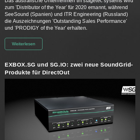
Das australische Unternehmen tm stagetec systems wird
zum 'Distributor of the Year' für 2020 ernannt, während
SeeSound (Spanien) und ITR Engineering (Russland)
die Auszeichnungen 'Outstanding Sales Performance'
und 'PRODIGY of the Year' erhalten.
Weiterlesen
EXBOX.SG und SG.IO: zwei neue SoundGrid-
Produkte für DirectOut