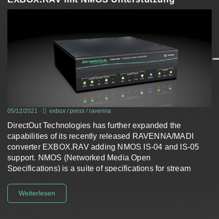
05/12/2021
-
exbox
/
press
/
ravenna
DirectOut Technologies has further expanded the
capabilities of its recently released RAVENNA/MADI
converter EXBOX.RAV adding NMOS IS-04 and IS-05
support. NMOS (Networked Media Open
Specifications) is a suite of specifications for stream
discovery and connection management developed and
maintained by the AMWA filling a gap…
Weiterlesen