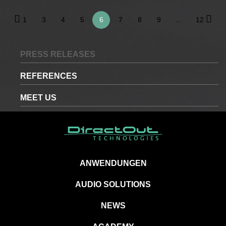
1
3
4
5
6
7
8
9
...
12
PRESS RELEASES
REFERENCES
MEET US
ANWENDUNGEN
AUDIO SOLUTIONS
NEWS