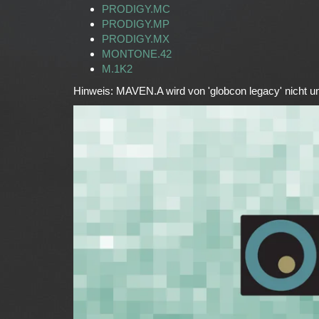
PRODIGY.MC
PRODIGY.MP
PRODIGY.MX
MONTONE.42
M.1K2
Hinweis: MAVEN.A wird von 'globcon legacy' nicht un