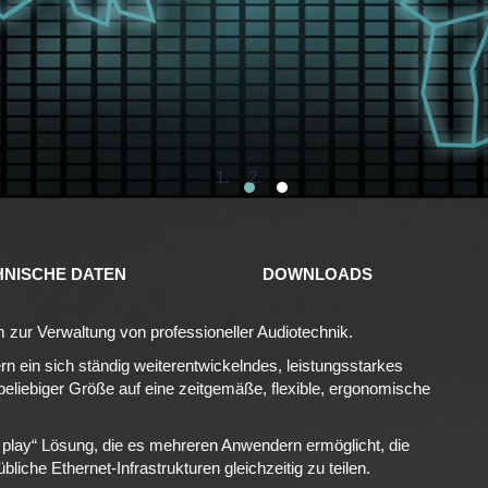
1
2
HNISCHE DATEN
DOWNLOADS
m zur Verwaltung von professioneller Audiotechnik.
rn ein sich ständig weiterentwickelndes, leistungsstarkes
iebiger Größe auf eine zeitgemäße, flexible, ergonomische
d play“ Lösung, die es mehreren Anwendern ermöglicht, die
iche Ethernet-Infrastrukturen gleichzeitig zu teilen.