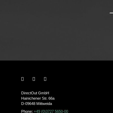
DirectOut GmbH
Hainichener Str. 66a
D-09648 Mittweida
Phone:
+49 (0)3727 5650-00